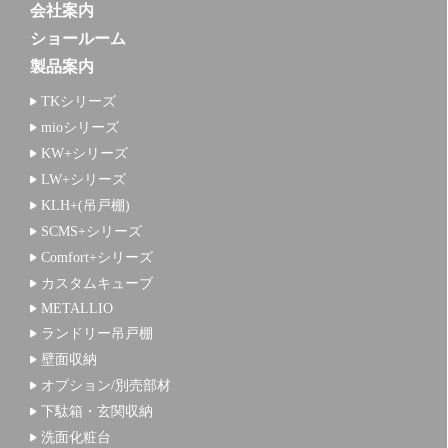
会社案内
ショールーム
製品案内
TKシリーズ
mioシリーズ
KW+シリーズ
LW+シリーズ
KLH+(吊戸棚)
SCMS+シリーズ
Comfort+シリーズ
カスタムキューブ
METALLIO
ランドリー吊戸棚
壁面収納
オプション/別売部材
下駄箱・玄関収納
洗面化粧台