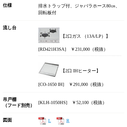
仕様
排水トラップ付、ジャバラホース80㎝、
回転板付
流し台
【2口ガス （13A/LP）】
[RD421H3SA] ￥231,000（税抜）
【2口 IHヒーター】
[CO-1650 IH] ￥291,000（税抜）
吊戸棚
[KLH-1050HS] ￥52,100（税抜）
（フード別売）
図面
L
R