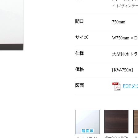
イト/ヴィンテ
間口
750mm
サイズ
W750mm × D
仕様
大型排水トラ
価格
[KW-750A] 
図面
PDFダ
ダークウッド(D)
ミ