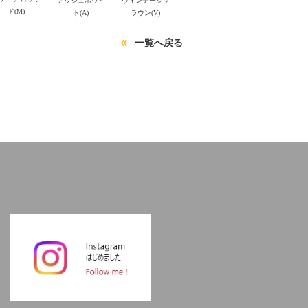
アッシュホワイ
ヴィンテージブ
ド(M)
ト(A)
ラウン(V)
一覧へ戻る