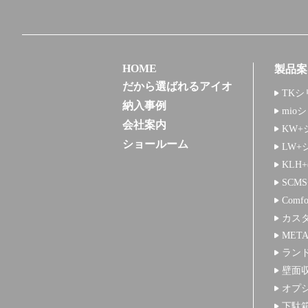
HOME
製品案
だから選ばれるアイオ
TKシ
納入事例
mio
会社案内
KW+
ショールーム
LW+
KLH
SCM
Comf
カス
META
ラン
壁面
オプ
下駄