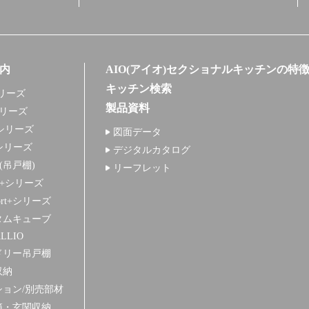
内
AIO(アイオ)セクショナルキッチンの特
キッチン検索
リーズ
製品資料
シリーズ
シリーズ
図面データ
シリーズ
デジタルカタログ
+(吊戸棚)
リーフレット
S+シリーズ
ort+シリーズ
タムキューブ
LLIO
ドリー吊戸棚
収納
ション/別売部材
箱・玄関収納