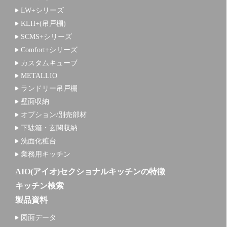
LW+シリーズ
KLH+(吊戸棚)
SCMS+シリーズ
Comfort+シリーズ
カスタムキューブ
METALLIO
ランドリー吊戸棚
壁面収納
オプション/別売部材
下駄箱・玄関収納
洗面化粧台
業務用キッチン
AIO(アイオ)セクショナルキッチンの特徴
キッチン検索
製品資料
図面データ