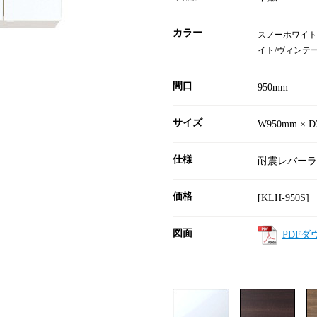
カラー
スノーホワイト
イト/ヴィンテ
間口
950mm
サイズ
W950mm × D
仕様
耐震レバーラ
価格
[KLH-950S]
図面
PDFダ