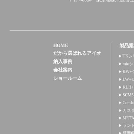
HOME
製品案
だから選ばれるアイオ
TKシ
納入事例
mio
会社案内
KW+
ショールーム
LW+
KLH
SCM
Comf
カス
META
ラン
壁面