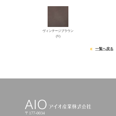
ヴィンテージブラウン
(V)
一覧へ戻る
アイオ産業株式会社
〒177-0034