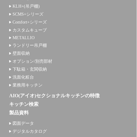
KLH+(吊戸棚)
SCMS+シリーズ
Comfort+シリーズ
カスタムキューブ
METALLIO
ランドリー吊戸棚
壁面収納
オプション/別売部材
下駄箱・玄関収納
洗面化粧台
業務用キッチン
AIO(アイオ)セクショナルキッチンの特徴
キッチン検索
製品資料
図面データ
デジタルカタログ