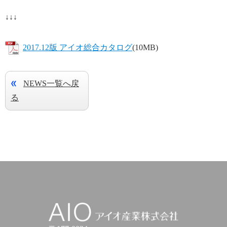
↓↓↓
2017.12版 アイオ総合カタログ
(10MB)
NEWS一覧へ戻
る
アイオ産業株式会社