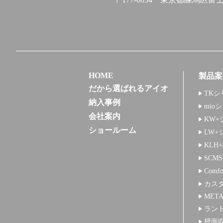
HOME
製品案
だから選ばれるアイオ
TKシ
納入事例
mio
会社案内
KW+
ショールーム
LW+
KLH
SCM
Comf
カス
META
ラン
壁面