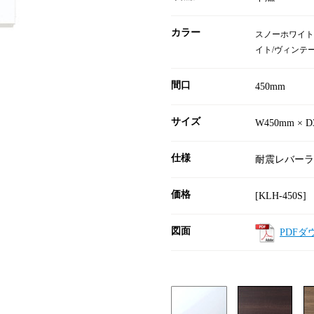
カラー
スノーホワイト
イト/ヴィンテ
間口
450mm
サイズ
W450mm × D
仕様
耐震レバーラ
価格
[KLH-450S]
図面
PDFダ