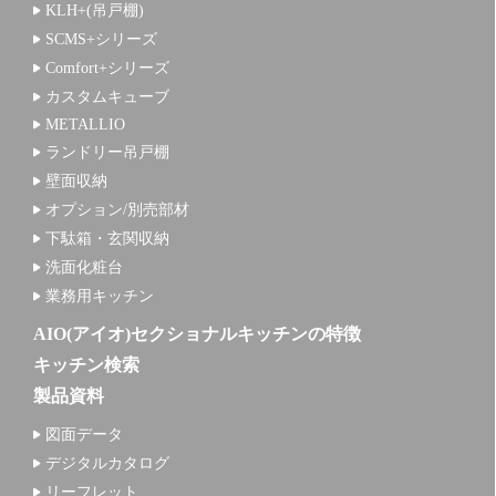
KLH+(吊戸棚)
SCMS+シリーズ
Comfort+シリーズ
カスタムキューブ
METALLIO
ランドリー吊戸棚
壁面収納
オプション/別売部材
下駄箱・玄関収納
洗面化粧台
業務用キッチン
AIO(アイオ)セクショナルキッチンの特徴
キッチン検索
製品資料
図面データ
デジタルカタログ
リーフレット