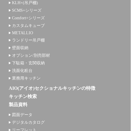
KLH+(吊戸棚)
SCMS+シリーズ
Comfort+シリーズ
カスタムキューブ
METALLIO
ランドリー吊戸棚
壁面収納
オプション/別売部材
下駄箱・玄関収納
洗面化粧台
業務用キッチン
AIO(アイオ)セクショナルキッチンの特徴
キッチン検索
製品資料
図面データ
デジタルカタログ
リーフレット