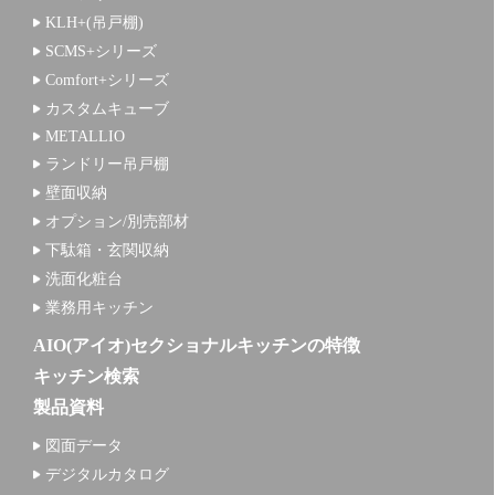
KLH+(吊戸棚)
SCMS+シリーズ
Comfort+シリーズ
カスタムキューブ
METALLIO
ランドリー吊戸棚
壁面収納
オプション/別売部材
下駄箱・玄関収納
洗面化粧台
業務用キッチン
AIO(アイオ)セクショナルキッチンの特徴
キッチン検索
製品資料
図面データ
デジタルカタログ