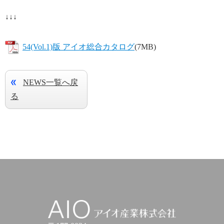
↓↓↓
54(Vol.1)版 アイオ総合カタログ
(7MB)
NEWS一覧へ戻
る
アイオ産業株式会社