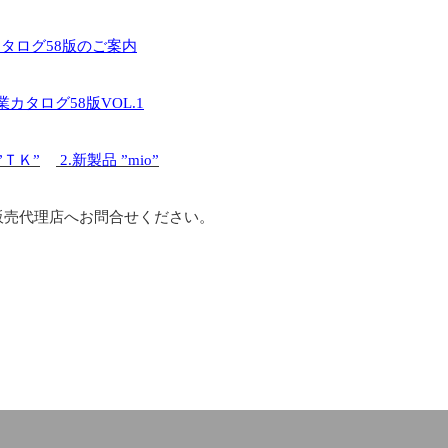
タログ58版のご案内
カタログ58版VOL.1
”ＴＫ”
2.新製品 ”mio”
販売代理店へお問合せください。