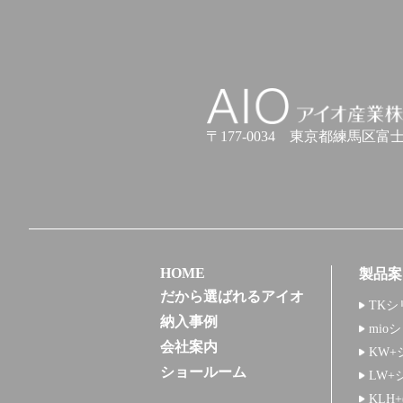
アイオ産業株式会社
〒177-0034
東京都練馬区富士見台
HOME
製品案
だから選ばれるアイオ
TKシ
納入事例
mio
会社案内
KW+
ショールーム
LW+
KLH