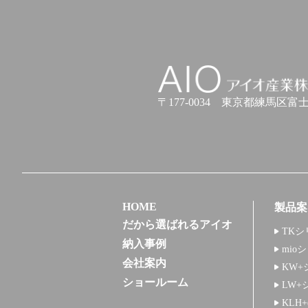
アイオ産業株式会社
〒177-0034
東京都練馬区富士見台
HOME
製品案
だから選ばれるアイオ
TKシ
納入事例
mio
会社案内
KW+
ショールーム
LW+
KLH