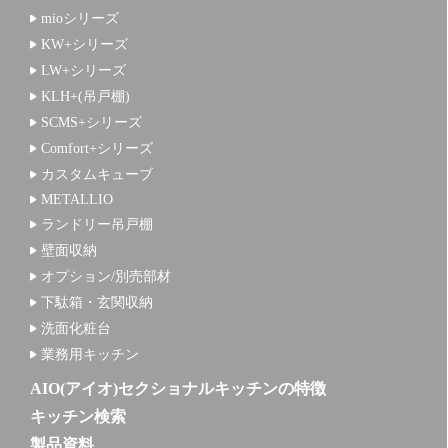
mioシリーズ
KW+シリーズ
LW+シリーズ
KLH+(吊戸棚)
SCMS+シリーズ
Comfort+シリーズ
カスタムキューブ
METALLIO
ランドリー吊戸棚
壁面収納
オプション/別売部材
下駄箱・玄関収納
洗面化粧台
業務用キッチン
AIO(アイオ)セクショナルキッチンの特徴
キッチン検索
製品資料