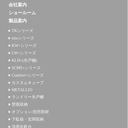
会社案内
ショールーム
製品案内
TKシリーズ
mioシリーズ
KW+シリーズ
LW+シリーズ
KLH+(吊戸棚)
SCMS+シリーズ
Comfort+シリーズ
カスタムキューブ
METALLIO
ランドリー吊戸棚
壁面収納
オプション/別売部材
下駄箱・玄関収納
洗面化粧台