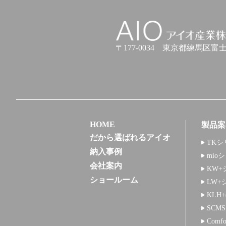
アイオ産業株式会社
〒177-0034
東京都練馬区富士見台
HOME
製品案
だから選ばれるアイオ
TKシ
納入事例
mio
会社案内
KW+
ショールーム
LW+
KLH
SCM
Comf