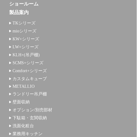
ショールーム
製品案内
TKシリーズ
mioシリーズ
KW+シリーズ
LW+シリーズ
KLH+(吊戸棚)
SCMS+シリーズ
Comfort+シリーズ
カスタムキューブ
METALLIO
ランドリー吊戸棚
壁面収納
オプション/別売部材
下駄箱・玄関収納
洗面化粧台
業務用キッチン