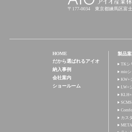
アイオ産業株式会社
〒177-0034
東京都練馬区富士見台
HOME
製品案
だから選ばれるアイオ
TKシ
納入事例
mio
会社案内
KW+
ショールーム
LW+
KLH
SCM
Comf
カス
META