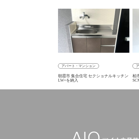
アパート・マンション
朝霞市 集合住宅 セクショナルキッチン
柏
LW+を納入
SC