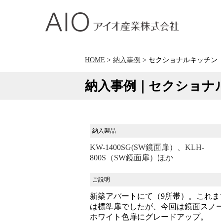
アイオ産業株式会社
HOME
>
納入事例
> セクショナルキッチン
納入事例｜セクショナ
納入製品
KW-1400SG(SW鏡面扉）、KLH-
800S（SW鏡面扉）ほか
ご説明
新築アパートにて（9所帯）。これま
は標準扉でしたが、今回は鏡面スノ
ホワイト色扉にグレードアップ。