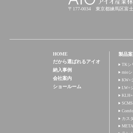
アイオ産業株式会社
〒177-0034
東京都練馬区富士見台
HOME
製品案
だから選ばれるアイオ
TKシ
納入事例
mio
会社案内
KW+
ショールーム
LW+
KLH
SCM
Comf
カス
META