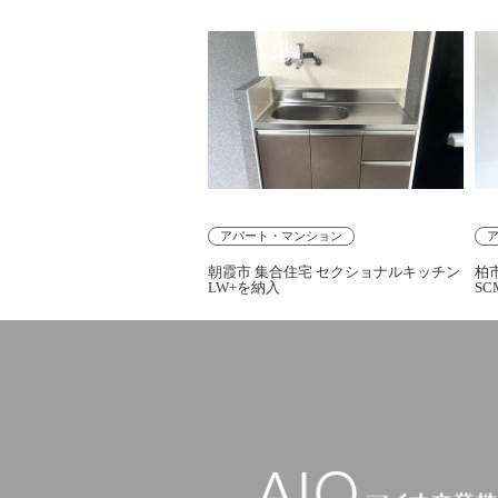
アパート・マンション
朝霞市 集合住宅 セクショナルキッチン
柏
LW+を納入
SC