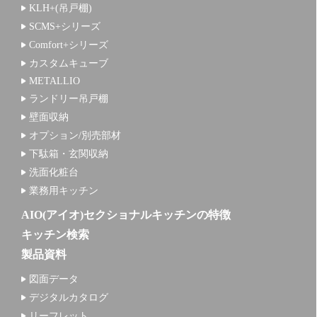
KLH+(吊戸棚)
SCMS+シリーズ
Comfort+シリーズ
カスタムキューブ
METALLIO
ランドリー吊戸棚
壁面収納
オプション/別売部材
下駄箱・玄関収納
洗面化粧台
業務用キッチン
AIO(アイオ)セクショナルキッチンの特徴
キッチン検索
製品資料
図面データ
デジタルカタログ
リーフレット